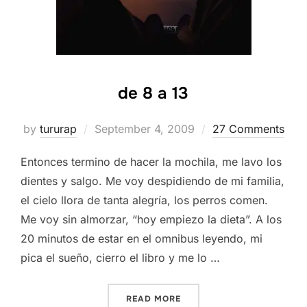
de 8 a 13
Posted
by
tururap
September 4, 2009
27 Comments
on
Entonces termino de hacer la mochila, me lavo los
dientes y salgo. Me voy despidiendo de mi familia,
el cielo llora de tanta alegría, los perros comen.
Me voy sin almorzar, “hoy empiezo la dieta”. A los
20 minutos de estar en el omnibus leyendo, mi
pica el sueño, cierro el libro y me lo …
“DE 8 A 13”
READ MORE