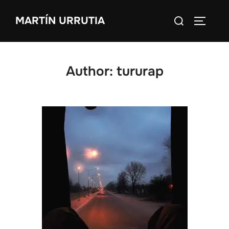
Skip
Search
MARTÍN URRUTIA
to
TOGGLE
for:
content
Author:
tururap