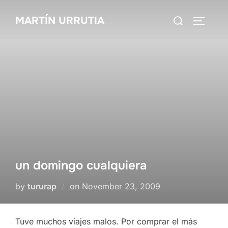
Skip
Search
MARTÍN URRUTIA
to
TOGGLE
for:
content
un domingo cualquiera
Posted
by
tururap
on
November 23, 2009
on
Tuve muchos viajes malos. Por comprar el más